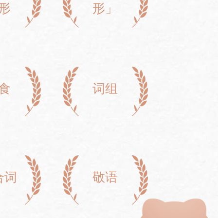
形
形」
食
词组
合词
敬语