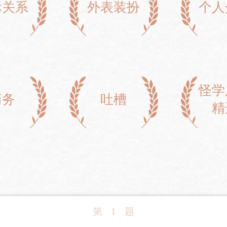
际关系
外表装扮
个人
怪学
商务
吐槽
精
第
1
题