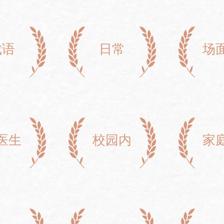
成语
日常
场
医生
校园内
家