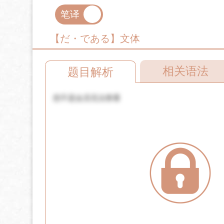
笔译
口译
【だ・である】文体
相关语法
题目解析
您不是会员无法查看