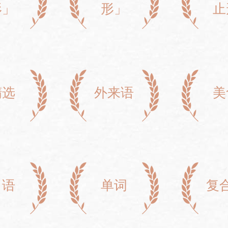
形」
形」
止
精选
外来语
美
口语
单词
复