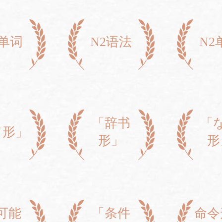
3单词
N2语法
N2
「辞书
「
て形」
形」
形
可能
「条件
命令