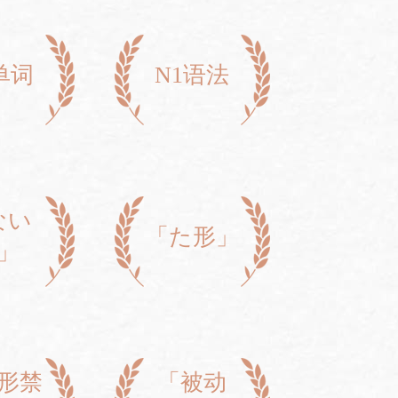
单词
N1语法
ない
「た形」
」
形禁
「被动