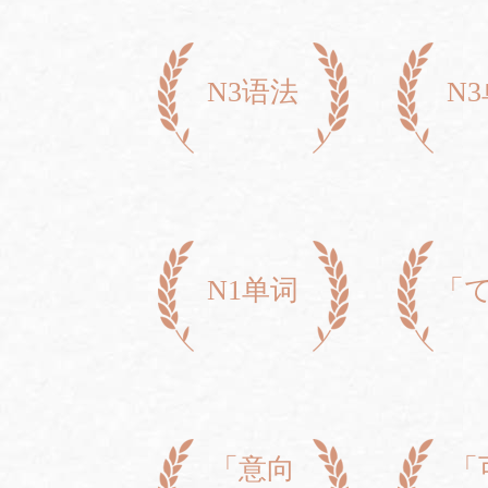
N3语法
N
N1单词
「
「意向
「