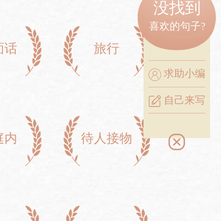
没找到
喜欢的句子?
面话
旅行
求助小编
自己来写
庭内
待人接物