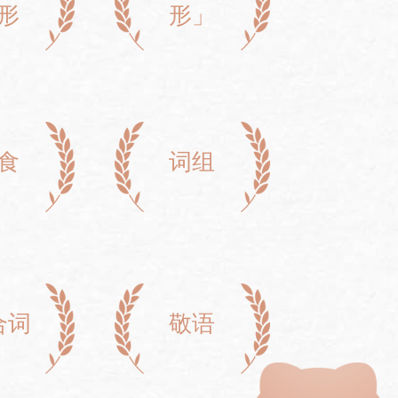
形
形」
食
词组
合词
敬语