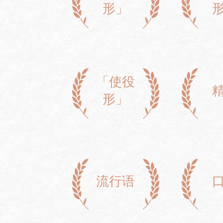
形」
「使役
形」
流行语