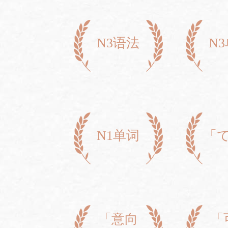
N3语法
N
N1单词
「
「意向
「