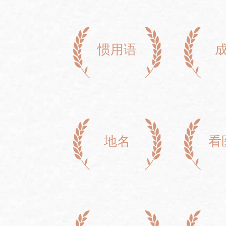
惯用语
地名
看