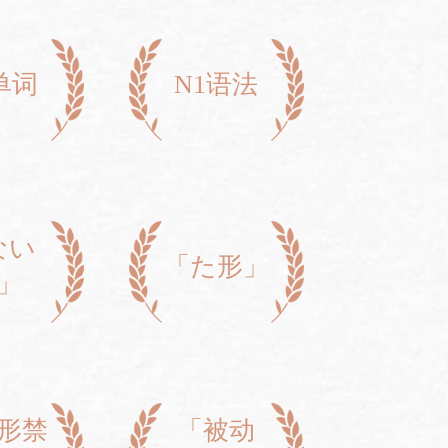
单词
N1语法
ない
「た形」
」
形禁
「被动