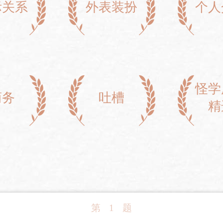
际关系
外表装扮
个人
怪学
商务
吐槽
精
第
1
题