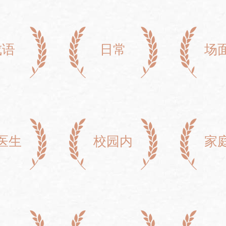
成语
日常
场
医生
校园内
家