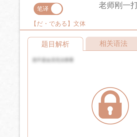
老师刚一打
笔译
口译
【だ・である】文体
相关语法
题目解析
您不是会员无法查看