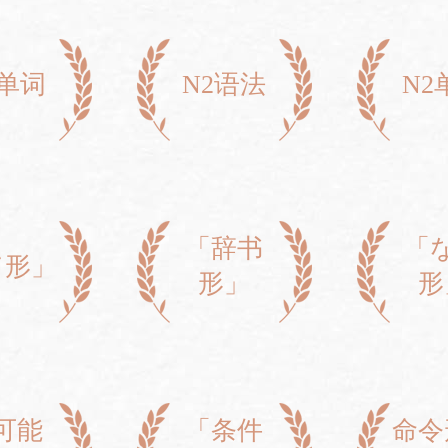
3单词
N2语法
N2
「辞书
「
て形」
形」
形
可能
「条件
命令