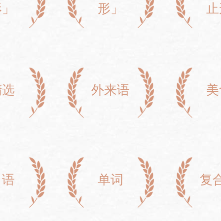
形」
形」
止
精选
外来语
美
口语
单词
复