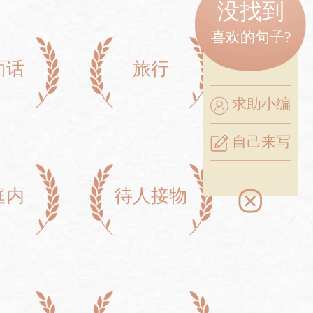
没找到
喜欢的句子?
面话
旅行
求助小编
自己来写
庭内
待人接物