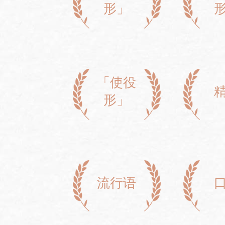
形」
「使役
形」
流行语