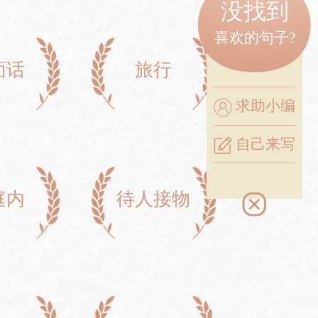
没找到
喜欢的句子?
面话
旅行
求助小编
自己来写
庭内
待人接物