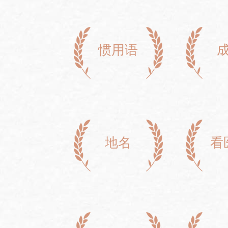
惯用语
地名
看