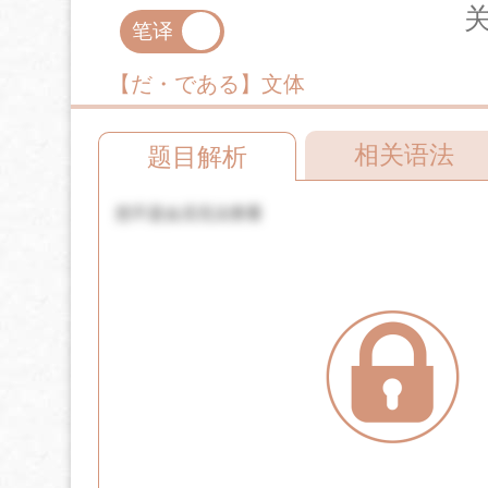
笔译
口译
【だ・である】文体
相关语法
题目解析
您不是会员无法查看