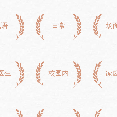
成语
日常
场
医生
校园内
家