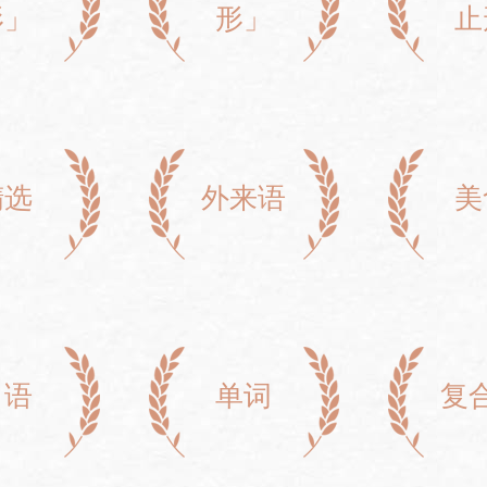
形」
形」
止
精选
外来语
美
口语
单词
复