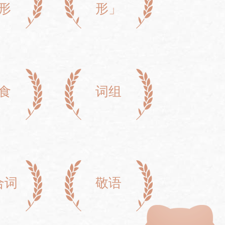
形
形」
食
词组
合词
敬语