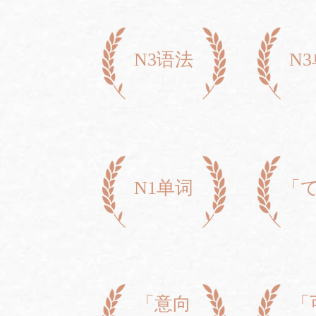
N3语法
N
N1单词
「
「意向
「