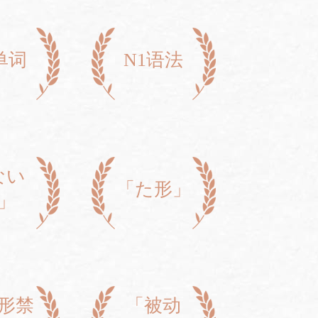
单词
N1语法
ない
「た形」
」
形禁
「被动