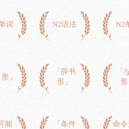
3单词
N2语法
N2
「辞书
「
て形」
形」
形
可能
「条件
命令