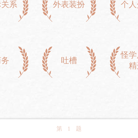
际关系
外表装扮
个人
怪学
商务
吐槽
精
第
1
题