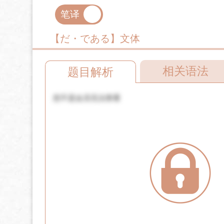
笔译
口译
【だ・である】文体
相关语法
题目解析
您不是会员无法查看