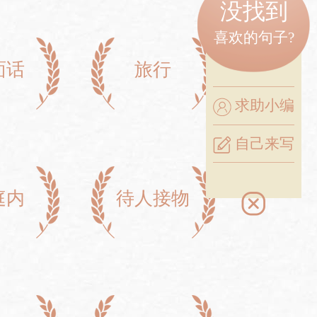
没找到
喜欢的句子?
面话
旅行
求助小编
自己来写
庭内
待人接物