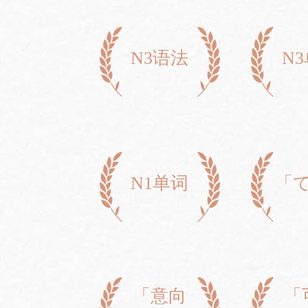
N3语法
N
N1单词
「
「意向
「