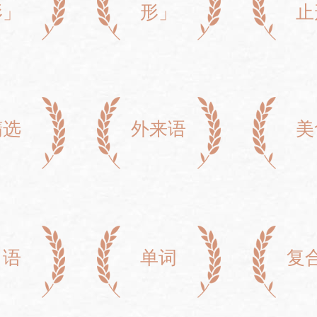
形」
形」
止
精选
外来语
美
口语
单词
复