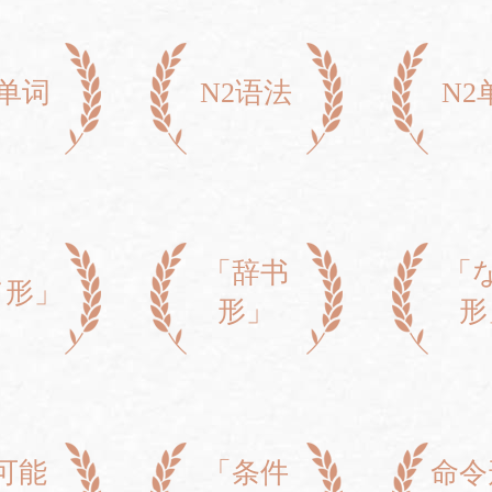
3单词
N2语法
N2
「辞书
「
て形」
形」
形
可能
「条件
命令