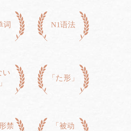
单词
N1语法
ない
「た形」
」
形禁
「被动