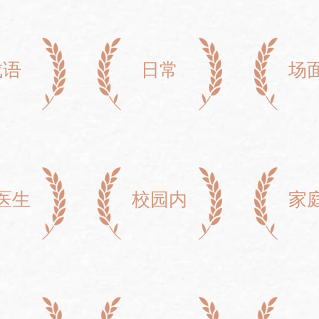
成语
日常
场
医生
校园内
家