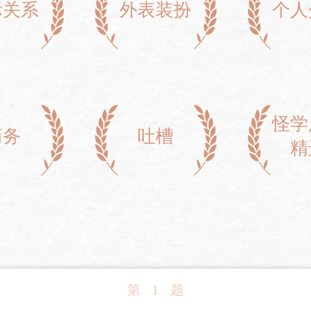
际关系
外表装扮
个人
怪学
商务
吐槽
精
第
1
题