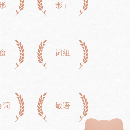
形
形」
食
词组
合词
敬语