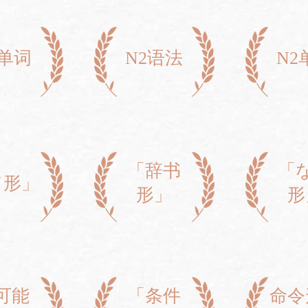
3单词
N2语法
N2
「辞书
「
て形」
形」
形
可能
「条件
命令