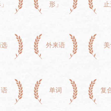
形」
形」
止
精选
外来语
美
口语
单词
复