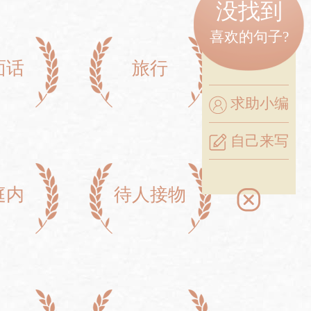
没找到
喜欢的句子?
面话
旅行
求助小编
自己来写
庭内
待人接物