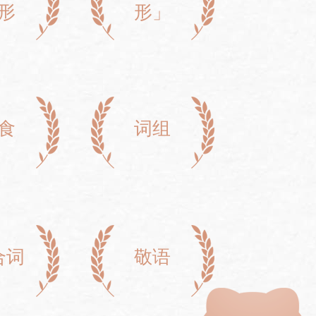
形
形」
食
词组
合词
敬语