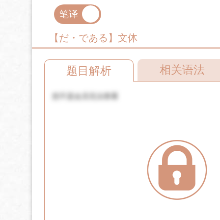
笔译
口译
【だ・である】文体
相关语法
题目解析
您不是会员无法查看