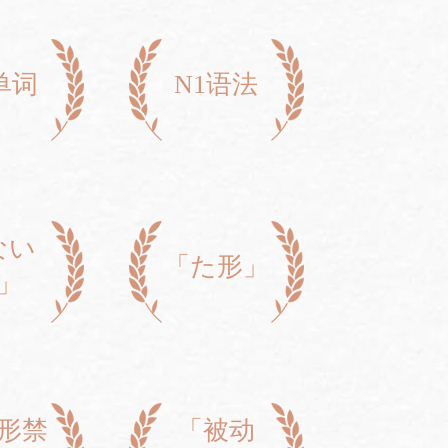
单词
N1语法
ない
「た形」
」
形禁
「被动