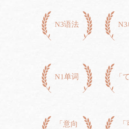
N3语法
N
N1单词
「
「意向
「