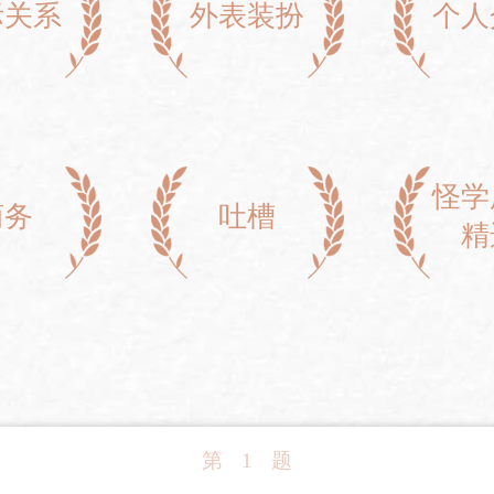
际关系
外表装扮
个人
怪学
商务
吐槽
精
第
1
题