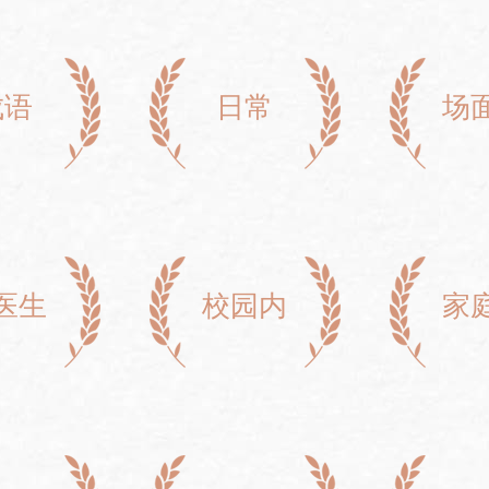
成语
日常
场
医生
校园内
家