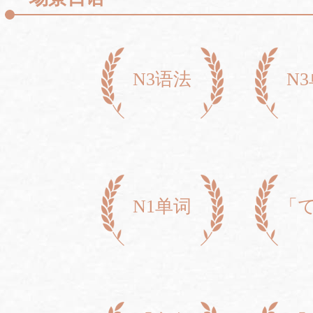
N3语法
N
N1单词
「