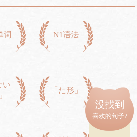
单词
N1语法
ない
「た形」
」
没找到
喜欢的句子?