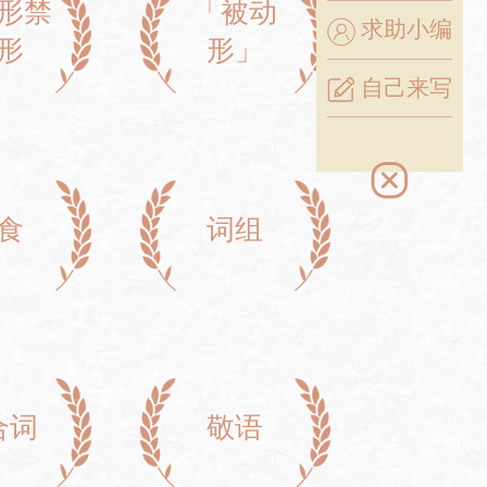
形禁
「被动
求助小编
形
形」
自己来写
食
词组
合词
敬语