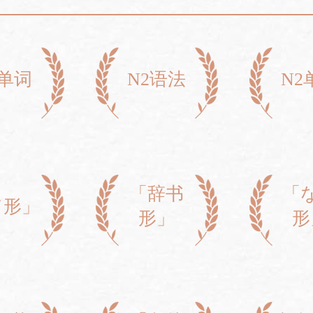
3单词
N2语法
N2
「辞书
「
て形」
形」
形