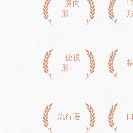
「意向
「
形」
「使役
形」
流行语