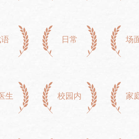
成语
日常
场
医生
校园内
家