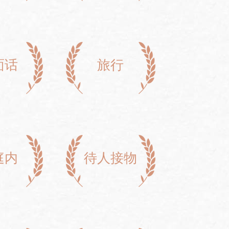
面话
旅行
庭内
待人接物