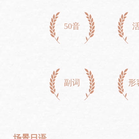
50音
副词
形
场景日语