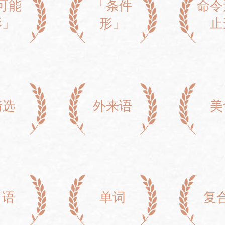
可能
「条件
命令
形」
形」
止
精选
外来语
美
口语
单词
复