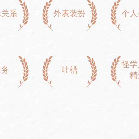
际关系
外表装扮
个人
怪学
商务
吐槽
精