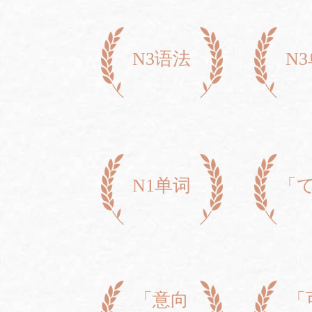
N3语法
N
N1单词
「
「意向
「