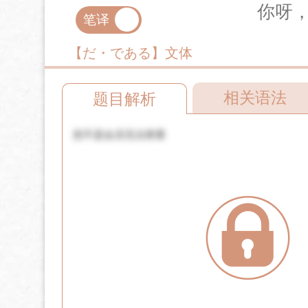
你呀
笔译
口译
【だ・である】文体
相关语法
题目解析
您不是会员无法查看