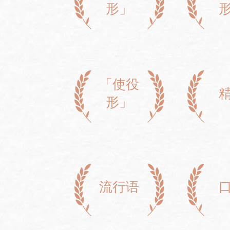
形」
「使役
形」
流行语