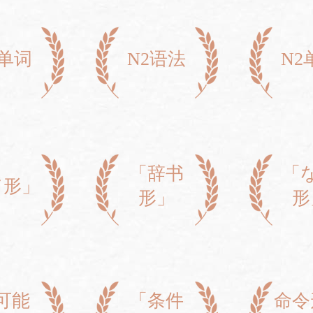
3单词
N2语法
N2
「辞书
「
て形」
形」
形
可能
「条件
命令