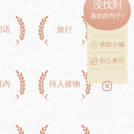
没找到
喜欢的句子?
面话
旅行
求助小编
自己来写
庭内
待人接物