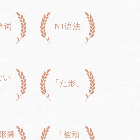
单词
N1语法
ない
「た形」
」
形禁
「被动