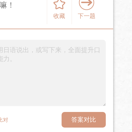
嘛！
收藏
下一题
答案对比
比对