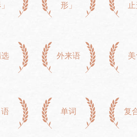
形」
形」
止
精选
外来语
美
口语
单词
复