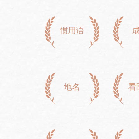
惯用语
地名
看