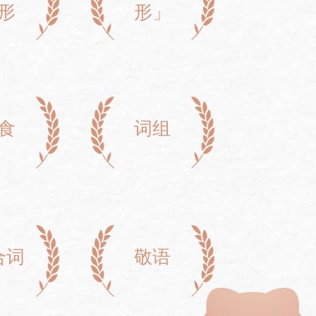
形
形」
食
词组
合词
敬语