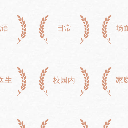
成语
日常
场
医生
校园内
家