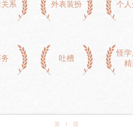
际关系
外表装扮
个人
怪学
商务
吐槽
精
第
1
题